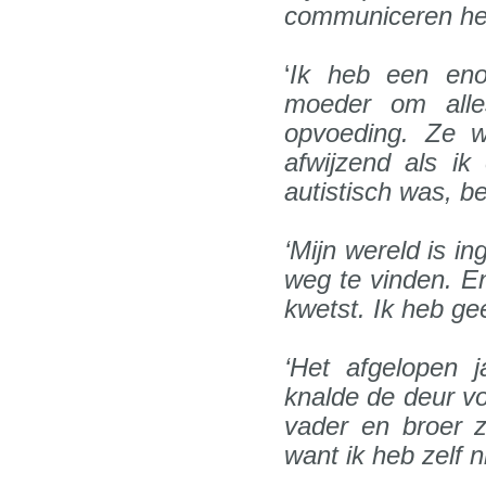
communiceren heel
‘
Ik heb een eno
moeder om alle
opvoeding. Ze wa
afwijzend als i
autistisch was, b
‘Mijn wereld is i
weg te vinden. E
kwetst. Ik heb gee
‘Het afgelopen j
knalde de deur voo
vader en broer zi
want ik heb zelf ni