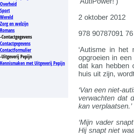
'AutiPower!')
Overheid
Sport
2 oktober 2012
Wereld
Zorg en welzijn
Romans
978 90787091 76
-Contactgegevens
Contactgegevens
‘Autisme in het 
Contactformulier
-Uitgeverij Pepijn
opgroeien in een
Kennismaken met Uitgeverij Pepijn
dat kan hebben o
huis uit zijn, wor
‘Van een niet-aut
verwachten dat d
kan verplaatsen.’
‘Mijn vader snap
Hij snapt niet wa