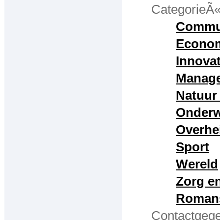
Innovatie en techniek
CategorieÃ
Management
Commun
Econo
Natuur en milieu
Innovat
Onderwijs-jongeren
Manag
Overheid
Natuur 
Sport
Onderw
Wereld
Overhe
Zorg en welzijn
Sport
Wereld
Romans
Zorg en
-Contactgegevens
Roman
Contactgegevens
Contactgeg