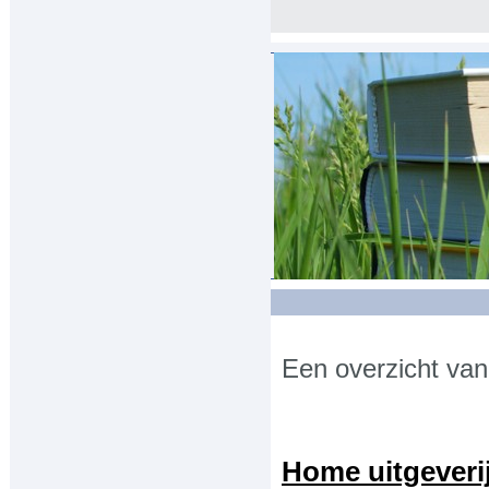
HOME
NIEUW
-CategorieÃ«n
Een overzicht van
Communicatie
Economie
Home uitgeverij